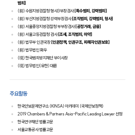
범죄]
(前) 수원지방검찰청 형사3부장검사
[특수범죄, 강력범죄]
업무사례
(前) 부산지방검찰청 강력부장검사
[조직범죄, 강력범죄, 형사]
(前) 서울중앙지방검찰청 부부장검사
[공정거래, 금융]
업무사례
(前) 서울고등검찰청 검사
[조세, 조직범죄, 마약]
사례분석/최신동향
법률정보
(前) 법무부 인권국장
[인권정책, 인권구조, 피해자인권보호]
법률지식인
(前) 법무법인 화우
고객후기
(現) 한국범죄방지재단 부이사장
(現) 법무법인(유한) 대륜
업무분야
디지털금융 업무
전체
주요활동
한국안보문제연구소 (KINSA) 아카데미 (국제안보정책)
구성원 소개
2019 Chambers & Partners Asia-Pacific Leading Lawyer 선정
한국연구재단 법률고문
디지털금융전문변호사
서울교통공사 법률고문