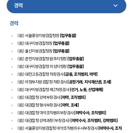
디지털포렌식
경호
국제통상
M&A
디지털금융
경력
(前) 서울중앙지방검찰청장
[업무총괄]
(前) 대구지방검찰청장
[업무총괄]
(前) 울산지방검찰청장
[업무총괄]
(前) 춘천지방검찰청 원주지청장
[업무총괄]
(前) 대구지방검찰청 의성지청장
[업무총괄]
(前) 대전고등검찰청 차장검사
[금융, 조직범죄, 마약]
(前) 의정부지방검찰청 차장검사
[공정거래, 지식재산권, 조세]
그룹소개
(前) 대구지방검찰청 제2차장검사
[선거, 노동, 산업재해]
그룹소개
(前) 대검찰청 강력부장검사
[마약, 조직범죄]
대륜의 강점
(前) 대검찰청 형사부장검사
[마약, 조세]
오시는 길
(前) 대검찰청 마약조직범죄부장검사
[마약수사, 조직범죄]
글로벌 파트너 로펌
고객의 소리
(前) 대검찰청 강력과장(부장검사)
[마약수사, 조직범죄, 강력범죄]
통합검색
(前) 서울중앙지방검찰청 마약조직범죄수사부장검사
[마약수사, 조직
AI대륜