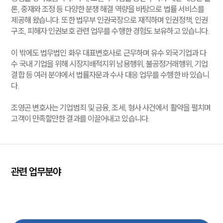
론, 중재와 조정 등 다양한 분쟁 해결 역량을 바탕으로 법률 서비스를
제공해 왔습니다. 또한 법무부 인권국장으로 재직하며 인권정책, 인권
구조, 피해자 인권보호 관련 업무를 수행한 경험도 보유하고 있습니다.
이 밖에도 법무법인 화우 대표변호사로 근무하며 유수 외국기업과 다
수 국내 기업을 위해 시장지배적지위 남용행위, 불공정거래행위, 기업
결합 등 여러 분야에서 법률자문과 수사 대응 업무를 수행한 바 있습니
다.
조영곤 변호사는 기업범죄 및 금융, 조세, 형사 사건에서 활약을 펼치며
고객이 만족할만한 결과를 이끌어내고 있습니다.
관련 업무분야
형사
성범죄대응
마약대응
기업일반
금융
민사
지식재산권
노동
산재
증거조사