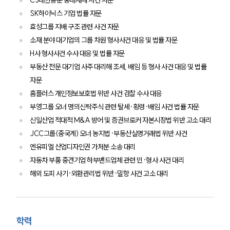
CJ대한통운 중대재해 사건 자문
SK하이닉스 기업 법률 자문
효성그룹 지배 구조 관련 사건 자문
소재 분야 대기업의 그룹 차원 형사사건 대응 및 법률 자문
H사 형사사건 수사 대응 및 법률 자문
부동산 전문 대기업 사주 대리해 조세, 배임 등 형사 사건 대응 및 법률
자문
홈플러스 개인정보보호법 위반 사건 검찰 수사 대응
부영그룹 오너 명의신탁주식 관련 탈세·횡령·배임 사건 법률 자문
신일산업 적대적 M&A 방어 및 증권브로커 자본시장법 위반 고소 대리
JCC그룹(중국계) 오너 농지법·부동산실명거래법 위반 사건
엔유피엘 산업디자인권 가처분 소송 대리
자동차 부품 중견기업 하부밴드업체 관련 민·형사 사건 대리
해외 도피 사기·외환관리법 위반·밀항 사건 고소 대리
학력