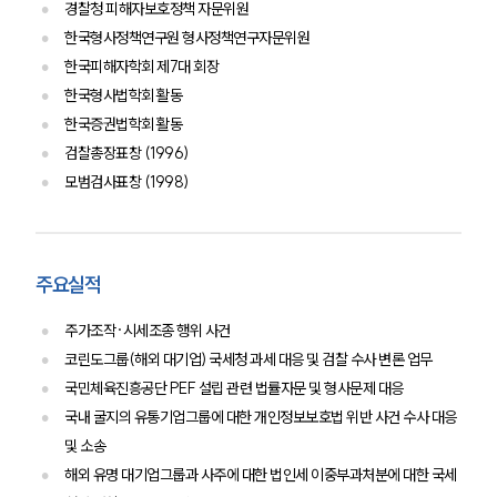
경찰청 피해자보호정책 자문위원
소식/자료
한국형사정책연구원 형사정책연구자문위원
한국피해자학회 제7대 회장
언론보도
한국형사법학회 활동
공지사항
법률 블로그
한국증권법학회 활동
법률서식
검찰총장표창 (1996)
뉴스레터/브로슈어
모범검사표창 (1998)
세미나
대륜법률상담예약
주요실적
대륜법률상담예약
주가조작·시세조종 행위 사건
코린도그룹(해외 대기업) 국세청 과세 대응 및 검찰 수사 변론 업무
국민체육진흥공단 PEF 설립 관련 법률자문 및 형사문제 대응
국내 굴지의 유통기업그룹에 대한 개인정보보호법 위반 사건 수사 대응
및 소송
해외 유명 대기업그룹과 사주에 대한 법인세 이중부과처분에 대한 국세