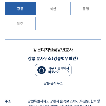
대륜법률상담예약
강릉
서산
통영
대륜법률상담예약
제주
강릉디지털금융변호사
강릉 분사무소(강릉법무법인)
사무소 홈페이지
바로가기
강릉 분사무소
주소
강원특별자치도 강릉시 율곡로 2806(옥천동, 한화생