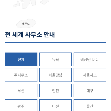
그룹소개
제주도
그룹소개
전 세계 사무소 안내
대륜의 강점
오시는 길
글로벌 파트너 로펌
고객의 소리
통합검색
전체
뉴욕
워싱턴 D.C.
AI대륜
업무사례
주사무소
서울강남
서울서초
업무사례
부산
인천
대구
사례분석/최신동향
법률정보
법률지식인
고객후기
광주
대전
울산