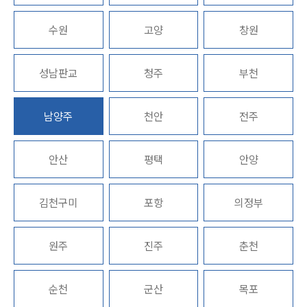
업무분야
수원
고양
창원
디지털금융 업무
성남판교
청주
부천
전체
남양주
천안
전주
구성원 소개
디지털금융전문변호사
안산
평택
안양
소식/자료
김천구미
포항
의정부
언론보도
공지사항
원주
진주
춘천
법률 블로그
법률서식
뉴스레터/브로슈어
순천
군산
목포
세미나