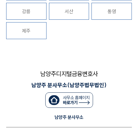
강릉
서산
통영
대륜법률상담예약
대륜법률상담예약
제주
남양주디지털금융변호사
남양주 분사무소(남양주법무법인)
사무소 홈페이지
바로가기
남양주 분사무소